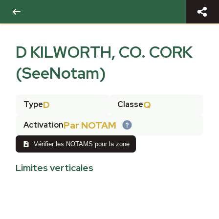
D KILWORTH, CO. CORK
(SeeNotam)
D
Q
Type
Classe
Par NOTAM
Activation
Vérifier les NOTAMS pour la zone
Limites verticales