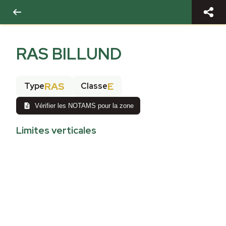
RAS BILLUND
RAS
E
Type
Classe
Vérifier les NOTAMS pour la zone
Limites verticales