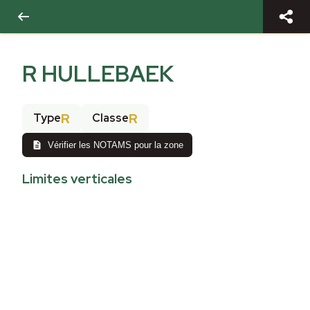
R HULLEBAEK
R
R
Type
Classe
Vérifier les NOTAMS pour la zone
Limites verticales