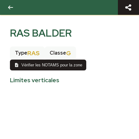
RAS BALDER
RAS
G
Type
Classe
Vérifier les NOTAMS pour la zone
Limites verticales