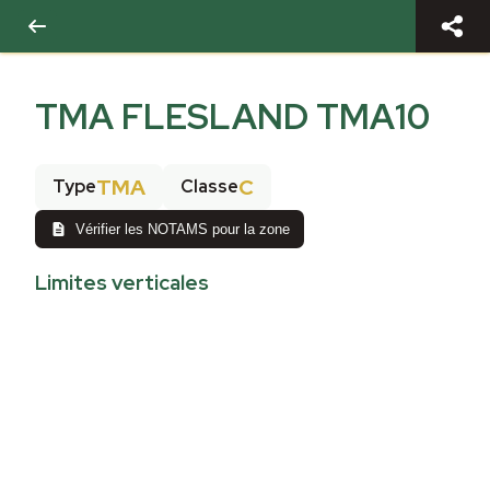
TMA FLESLAND TMA10
TMA
C
Type
Classe
Vérifier les NOTAMS pour la zone
Limites verticales