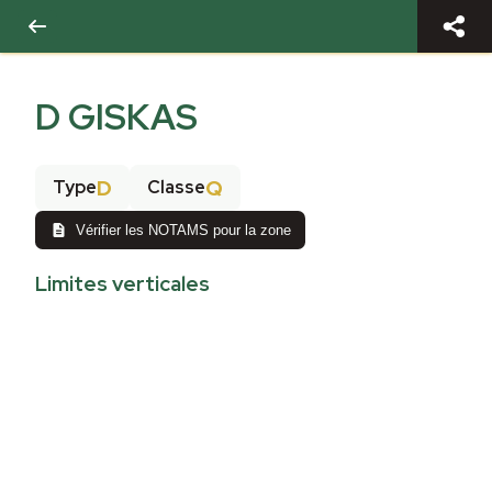
D GISKAS
D
Q
Type
Classe
Vérifier les NOTAMS pour la zone
Limites verticales