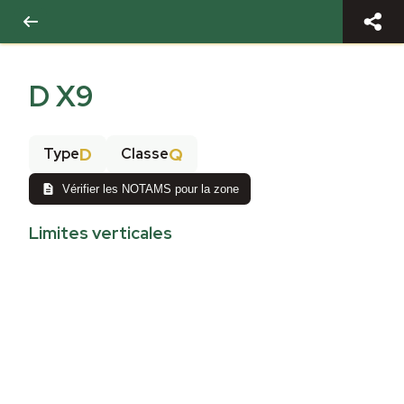
D X9
D
Q
Type
Classe
Vérifier les NOTAMS pour la zone
Limites verticales