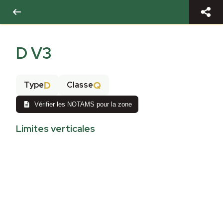
D V3
D
Q
Type
Classe
Vérifier les NOTAMS pour la zone
Limites verticales