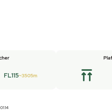
cher
Pla
FL115
3505m
01.14