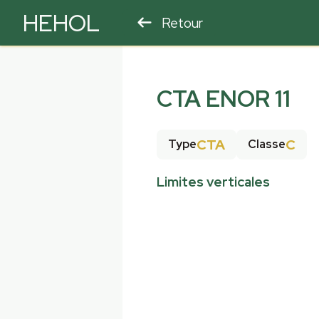
HEHOL
Retour
PARAPENTE
ULM
CTA ENOR 11
CTA
C
Type
Classe
Limites verticales