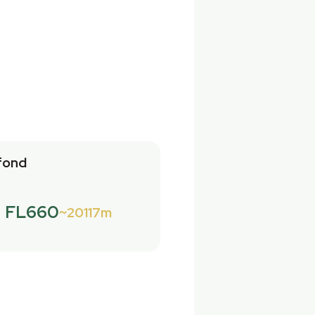
fond
FL660
20117m