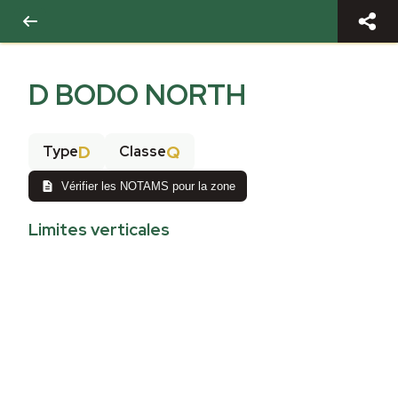
D BODO NORTH
D
Q
Type
Classe
Vérifier les NOTAMS pour la zone
Limites verticales