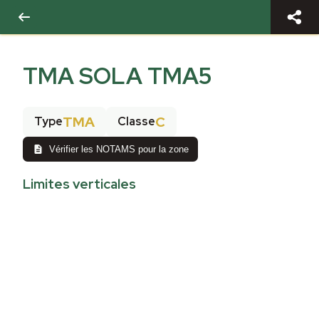
TMA SOLA TMA5
TMA
C
Type
Classe
Vérifier les NOTAMS pour la zone
Limites verticales