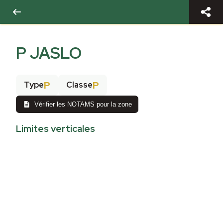
P JASLO
P
P
Type
Classe
Vérifier les NOTAMS pour la zone
Limites verticales