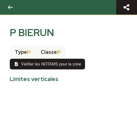
P BIERUN
P
P
Type
Classe
Vérifier les NOTAMS pour la zone
Limites verticales