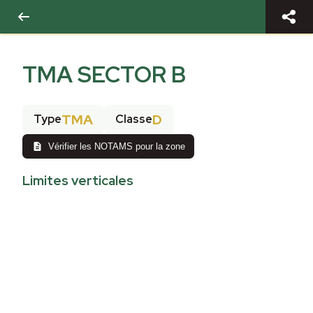
TMA SECTOR B
TMA
D
Type
Classe
Vérifier les NOTAMS pour la zone
Limites verticales