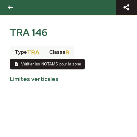
TRA 146
TRA
R
Type
Classe
Vérifier les NOTAMS pour la zone
Limites verticales