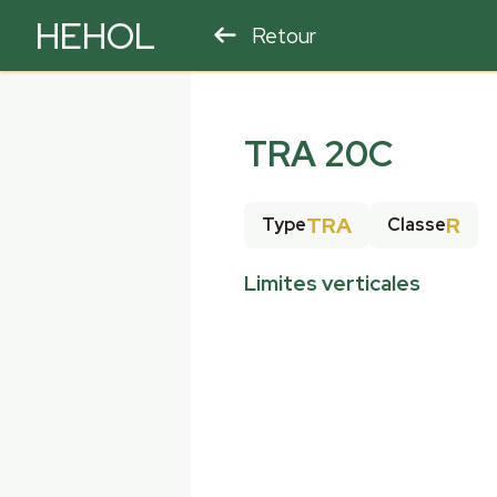
HEHOL
Retour
PARAPENTE
ULM
TRA 20C
TRA
R
Type
Classe
Limites verticales