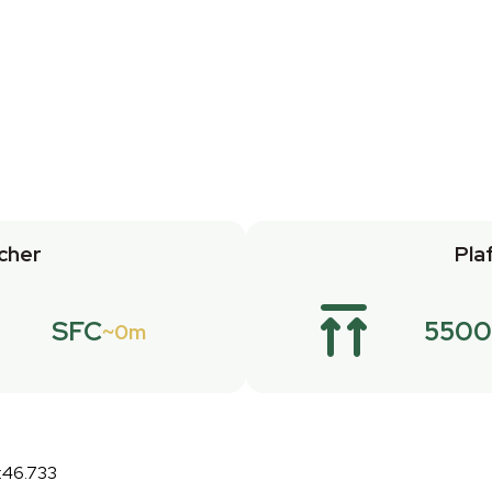
cher
Pla
SFC
5500
0m
:46.733