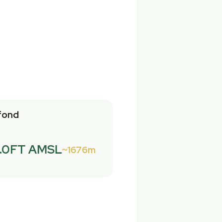
fond
.0FT AMSL
1676m