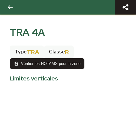
TRA 4A
TRA
R
Type
Classe
Vérifier les NOTAMS pour la zone
Limites verticales