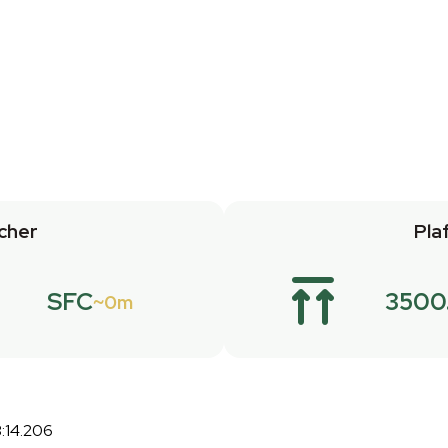
cher
Pla
SFC
3500
0m
:14.206