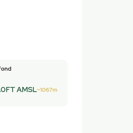
fond
.0FT AMSL
1067m