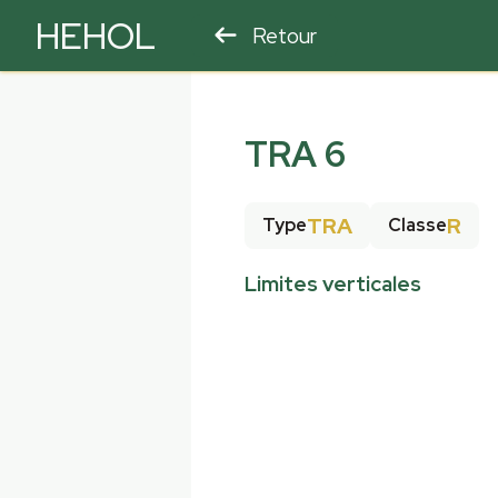
HEHOL
Retour
PARAPENTE
ULM
TRA 6
TRA
R
Type
Classe
Limites verticales