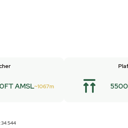
cher
Pla
.0FT AMSL
5500
1067m
5:34.544