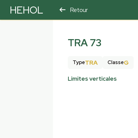
HEHOL
Retour
PARAPENTE
ULM
TRA 73
TRA
G
Type
Classe
Limites verticales