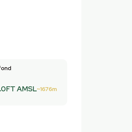
fond
.0FT AMSL
1676m