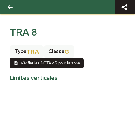
TRA 8
TRA
G
Type
Classe
Vérifier les NOTAMS pour la zone
Limites verticales