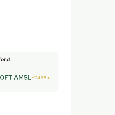
fond
.0FT AMSL
2438m