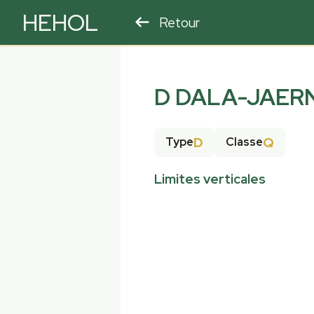
HEHOL
Retour
PARAPENTE
ULM
D DALA-JAER
D
Q
Type
Classe
Limites verticales