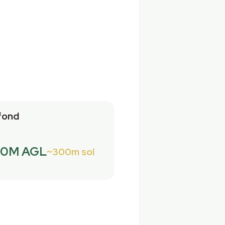
fond
.0M AGL
300m sol