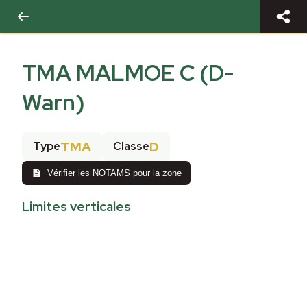
TMA MALMOE C (D-
Warn)
TMA
D
Type
Classe
Vérifier les NOTAMS pour la zone
Limites verticales