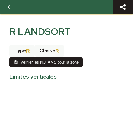
R LANDSORT
R
R
Type
Classe
Vérifier les NOTAMS pour la zone
Limites verticales