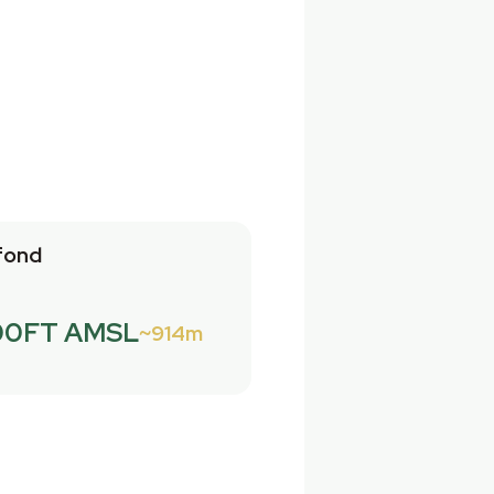
fond
00FT AMSL
914m