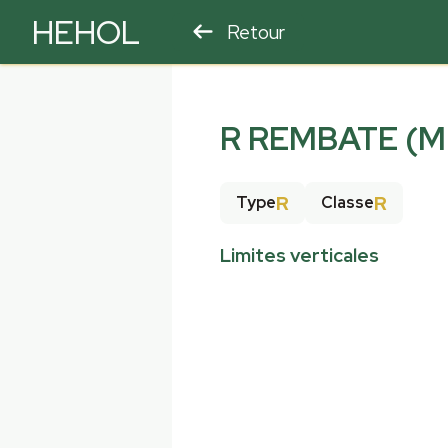
HEHOL
Retour
PARAPENTE
ULM
R REMBATE (M
R
R
Type
Classe
Limites verticales