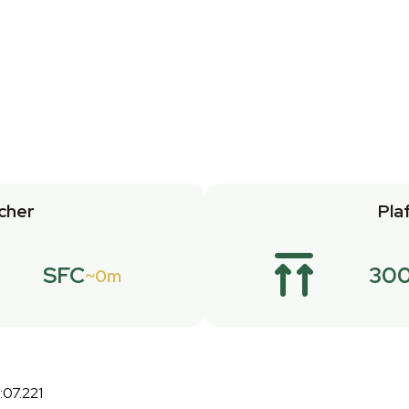
cher
Pla
SFC
30
0m
:07.221