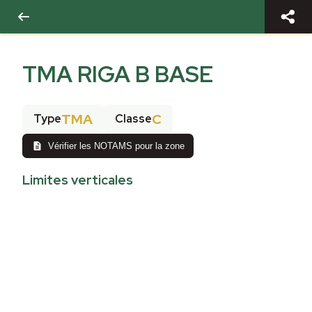
TMA RIGA B BASE
TMA
C
Type
Classe
Vérifier les NOTAMS pour la zone
Limites verticales