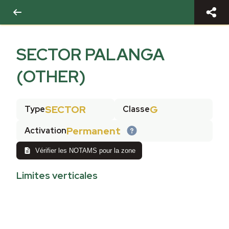
SECTOR PALANGA
(OTHER)
SECTOR
G
Type
Classe
Permanent
Activation
Vérifier les NOTAMS pour la zone
Limites verticales