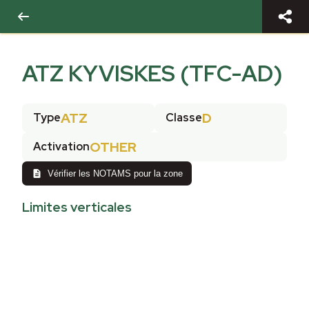
ATZ KYVISKES (TFC-AD)
ATZ
D
Type
Classe
OTHER
Activation
Vérifier les NOTAMS pour la zone
Limites verticales