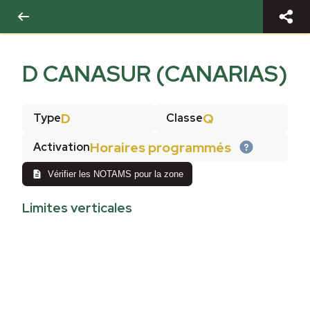
D CANASUR (CANARIAS)
D
Q
Type
Classe
Horaires programmés
Activation
Vérifier les NOTAMS pour la zone
Limites verticales