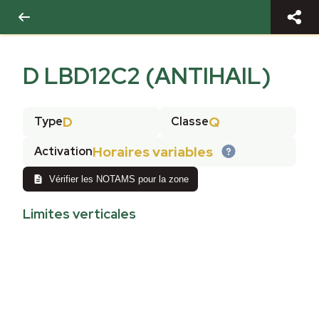
D LBD12C2 (ANTIHAIL)
D
Q
Type
Classe
Horaires variables
Activation
Vérifier les NOTAMS pour la zone
Limites verticales