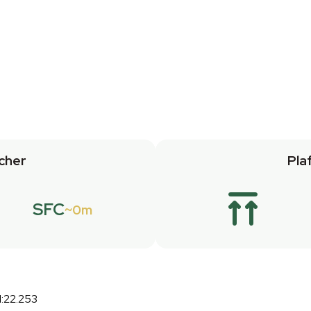
cher
Pla
SFC
0m
:22.253