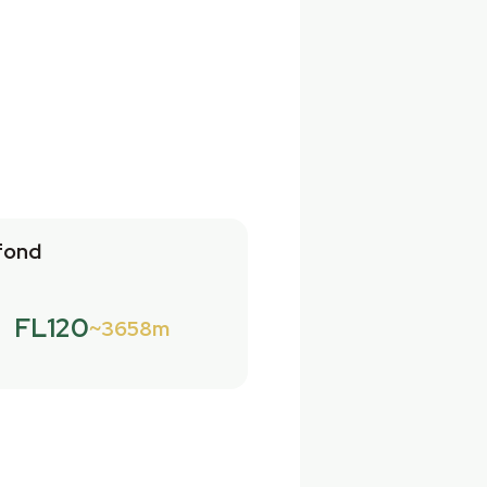
fond
FL120
3658m