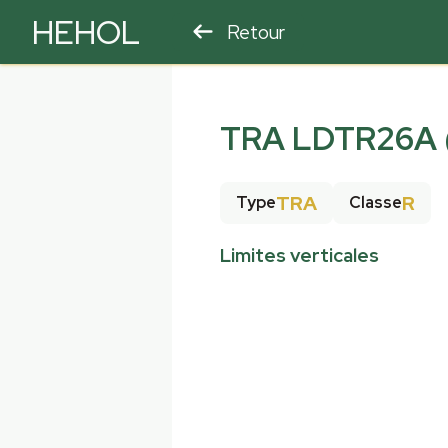
HEHOL
Retour
PARAPENTE
ULM
TRA LDTR26A 
TRA
R
Type
Classe
Limites verticales