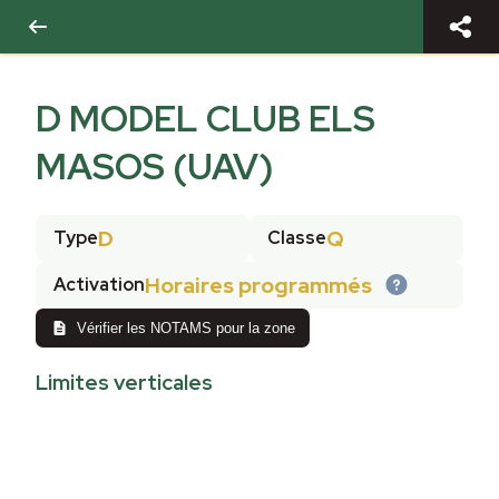
D MODEL CLUB ELS
MASOS (UAV)
D
Q
Type
Classe
Horaires programmés
Activation
Vérifier les NOTAMS pour la zone
Limites verticales