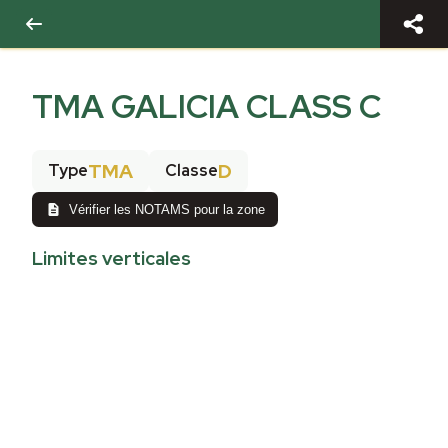
TMA GALICIA CLASS C
TMA
D
Type
Classe
Vérifier les NOTAMS pour la zone
Limites verticales