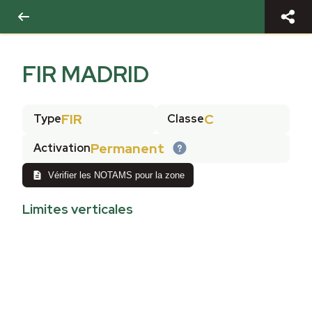
FIR MADRID
FIR
C
Type
Classe
Permanent
Activation
Vérifier les NOTAMS pour la zone
Limites verticales