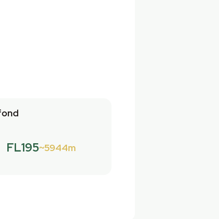
fond
FL195
5944m