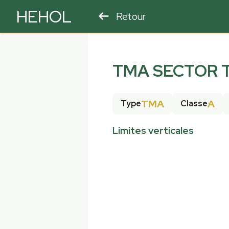
HEHOL
Retour
PARAPENTE
ULM
TMA SECTOR 
TMA
A
Type
Classe
Limites verticales