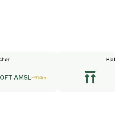
cher
Pla
0FT AMSL
914m