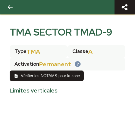
TMA SECTOR TMAD-9
TMA
A
Type
Classe
Permanent
Activation
Vérifier les NOTAMS pour la zone
Limites verticales