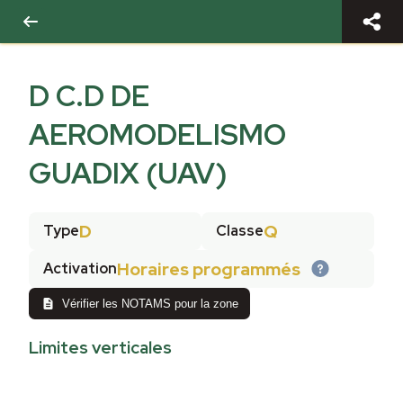
D C.D DE
AEROMODELISMO
GUADIX (UAV)
D
Q
Type
Classe
Horaires programmés
Activation
Vérifier les NOTAMS pour la zone
Limites verticales