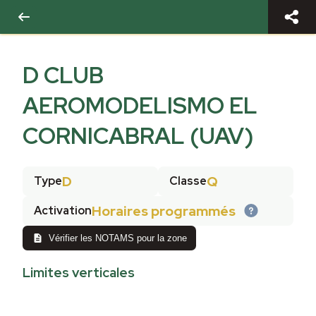
D CLUB
AEROMODELISMO EL
CORNICABRAL (UAV)
D
Q
Type
Classe
Horaires programmés
Activation
Vérifier les NOTAMS pour la zone
Limites verticales