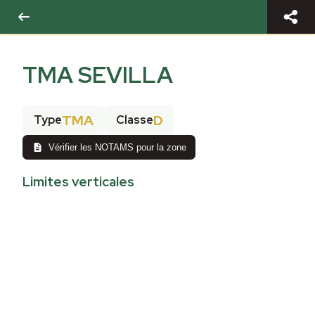
TMA SEVILLA
TMA
D
Type
Classe
Vérifier les NOTAMS pour la zone
Limites verticales