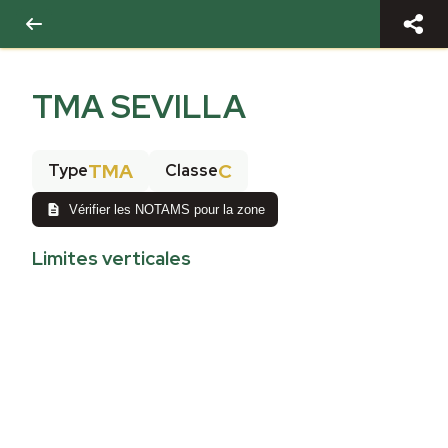
TMA SEVILLA
TMA
C
Type
Classe
Vérifier les NOTAMS pour la zone
Limites verticales