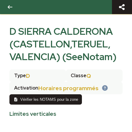
D SIERRA CALDERONA
(CASTELLON,TERUEL,
VALENCIA) (SeeNotam)
D
Q
Type
Classe
Horaires programmés
Activation
Vérifier les NOTAMS pour la zone
Limites verticales