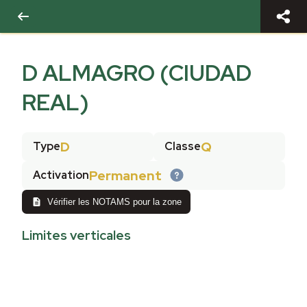
D ALMAGRO (CIUDAD
REAL)
D
Q
Type
Classe
Permanent
Activation
Vérifier les NOTAMS pour la zone
Limites verticales