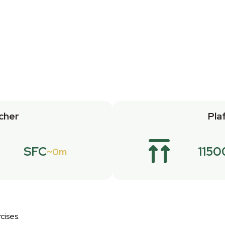
cher
Pla
SFC
115
0m
cises.