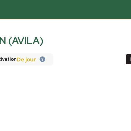
N (AVILA)
De jour
ivation