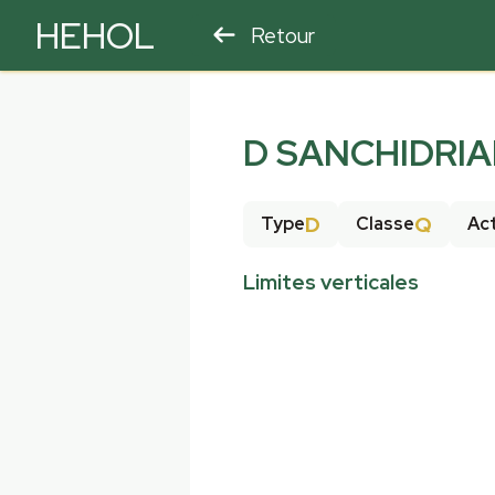
HEHOL
Retour
PARAPENTE
ULM
D SANCHIDRIA
D
Q
Type
Classe
Act
Limites verticales