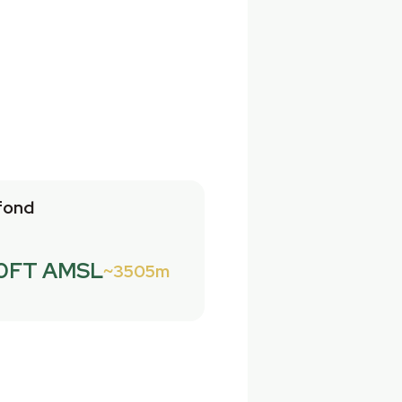
fond
00FT AMSL
3505m