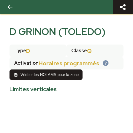
D GRINON (TOLEDO)
D
Q
Type
Classe
Horaires programmés
Activation
Vérifier les NOTAMS pour la zone
Limites verticales