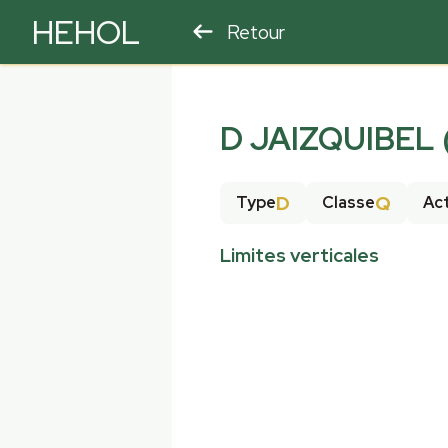
HEHOL
Retour
PARAPENTE
ULM
D JAIZQUIBEL
D
Q
Type
Classe
Act
Limites verticales