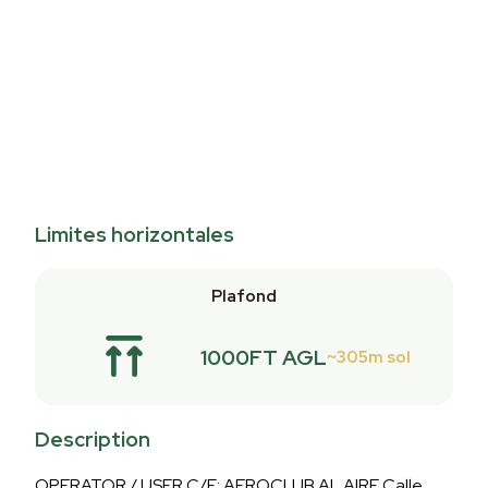
Limites horizontales
Plafond
1000FT AGL
305m sol
Description
OPERATOR / USER C/E: AEROCLUB AL AIRE Calle