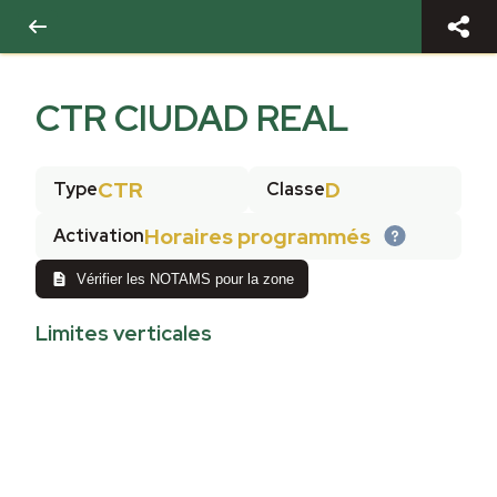
CTR CIUDAD REAL
CTR
D
Type
Classe
Horaires programmés
Activation
Vérifier les NOTAMS pour la zone
Limites verticales