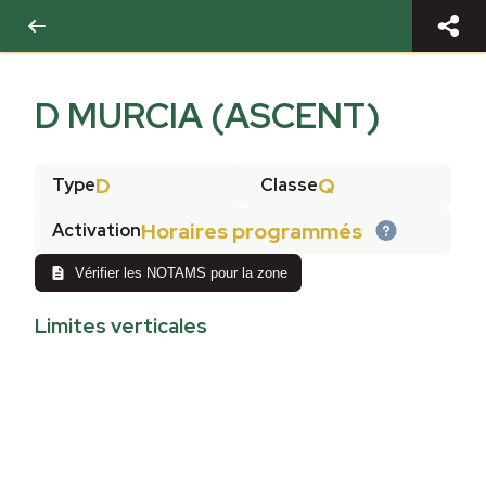
D MURCIA (ASCENT)
D
Q
Type
Classe
Horaires programmés
Activation
Vérifier les NOTAMS pour la zone
Limites verticales