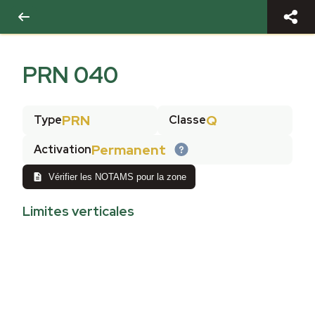
PRN 040
PRN
Q
Type
Classe
Permanent
Activation
Vérifier les NOTAMS pour la zone
Limites verticales