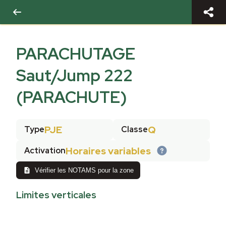
PARACHUTAGE
Saut/Jump 222
(PARACHUTE)
PJE
Q
Type
Classe
Horaires variables
Activation
Vérifier les NOTAMS pour la zone
Limites verticales